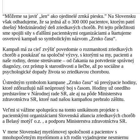
“Môžeme sa javiť „len“ ako ojedinelé zrnká piesku.” Na Slovensku
však odhadujeme, že sa jedná až o 300 000 pacientov, ktorým patrí
dnešný Medzinárodný deň zriedkavých chorôb. Pri tejto príležitosti
sme spojili sily s ďalšími pacientskymi organizáciami a štartujeme
osvetovú kampaň so symbolickým názvom „Zrnko času“.
Kampaň má za cieľ zvýšiť povedomie o rozmanitosti zriedkavých
chorôb a poukázať na spoločné výzvy, s ktorými sa my, pacienti a
naše rodiny, denne stretávame – od čakania na potvrdenie správnej
diagnózy, cez prístup k starostlivosti a liečbe, až po sociálne a
psychologické dopady života so zriedkavou chorobou.
Ústredným symbolom kampane „Zrnko času“ sú presýpacie hodiny,
ktoré zdôrazňujú náš neúprosný boj s časom. Hodiny už onedlho
predstavíme v Národnej rade SR, ale aj na pôde Ministerstva
zdravotníctva SR, ktoré nad našou kampaňou prebralo záštitu.
Veľmi si vážime spoluprácu na tomto unikátnom projekte s
pacientskými organizáciami Slovenská aliancia zriedkavých chorôb
a Belasý motýľ o.z. , a podporu Ministerstva zdravotníctva SR.
V mene Slovenskej myelómovej spoločnosti a pacientov s
mnohopočetným myelómom a ich rodín vyjadrujeme nesmiernu