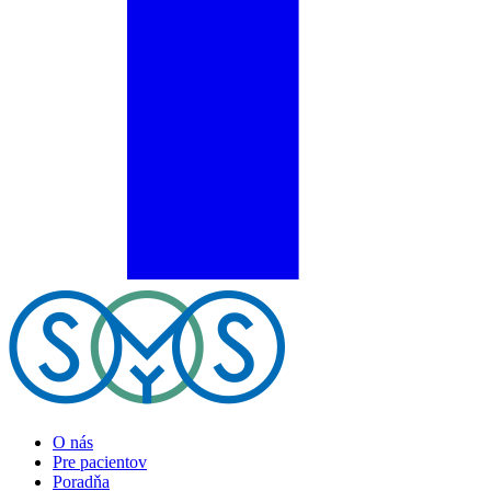
O nás
Pre pacientov
Poradňa