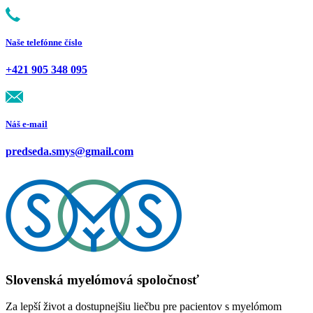
Naše telefónne číslo
+421 905 348 095
Náš e-mail
predseda.smys@gmail.com
Slovenská myelómová spoločnosť
Za lepší život a dostupnejšiu liečbu pre pacientov s myelómom