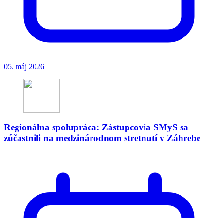
05. máj 2026
Regionálna spolupráca: Zástupcovia SMyS sa
zúčastnili na medzinárodnom stretnutí v Záhrebe