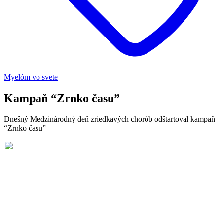
Myelóm vo svete
Kampaň “Zrnko času”
Dnešný Medzinárodný deň zriedkavých chorôb odštartoval kampaň
“Zrnko času”