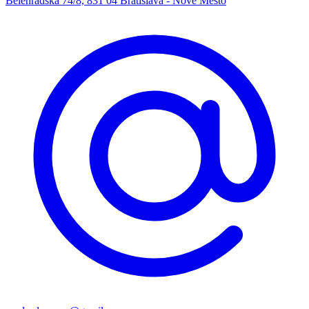
Belehradská 74/8, 831 04 Bratislava - Nové Mesto