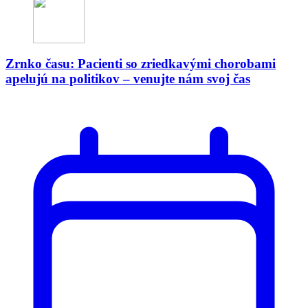
Zrnko času: Pacienti so zriedkavými chorobami
apelujú na politikov – venujte nám svoj čas